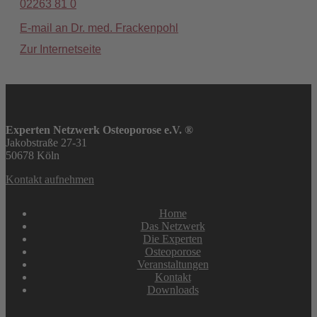
02263 81 0
E-mail an Dr. med. Frackenpohl
Zur Internetseite
Experten Netzwerk Osteoporose e.V. ®
Jakobstraße 27-31
50678 Köln
Kontakt aufnehmen
Home
Das Netzwerk
Die Experten
Osteoporose
Veranstaltungen
Kontakt
Downloads