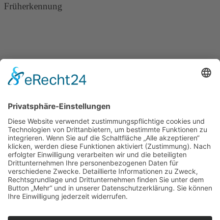
Früherkennung
×
Was ist Osteoporose?