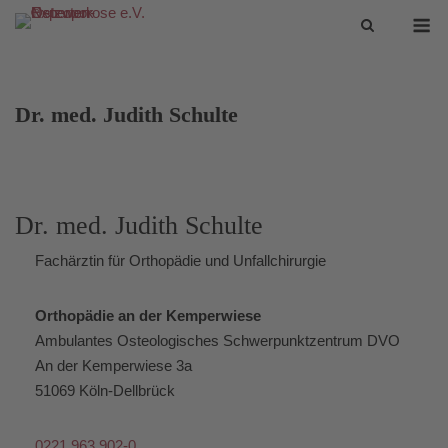
Skip
M
to
content
Dr. med. Judith Schulte
Dr. med. Judith Schulte
Fachärztin für Orthopädie und Unfallchirurgie
Orthopädie an der Kemperwiese
Ambulantes Osteologisches Schwerpunktzentrum DVO
An der Kemperwiese 3a
51069 Köln-Dellbrück
0221 963 902-0