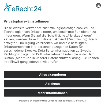
×
Was ist Osteoporose?
×