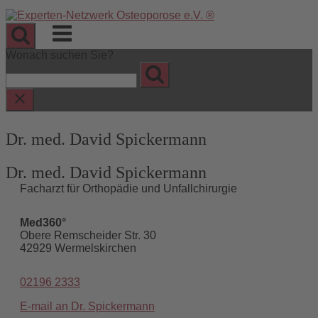
Skip
to
Menu
content
Wonach suchen Sie?
Dr. med. David Spickermann
Dr. med. David Spickermann
Facharzt für Orthopädie und Unfallchirurgie
Med360°
Obere Remscheider Str. 30
42929 Wermelskirchen
02196 2333
E-mail an Dr. Spickermann