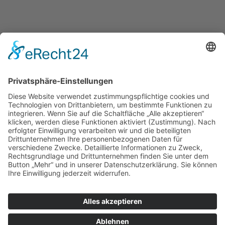
×
Was ist Osteoporose?